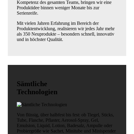
Kompetenz des gesamten Teams, bringen wir eine
Produktidee binnen weniger Monate bis zur
Serienreife.
Mit vielen Jahren Erfahrung im Bereich der
Produktentwicklung, realisieren wir jedes Jahr mehr
als 350 Neuprodukte – besonders schnell, innovativ
und in höchster Qualität.
Sämtliche
Technologien
Von flüssig, über halbfest bis fest: ob Tiegel, Sticks,
Tube, Flasche, Pflaster, Aerosol-Spray, Gel,
Emulsion, Liquid, Lotion, Badesalz, Ampulle oder
Probiergröße wie Sachet, Minitube und Minispender