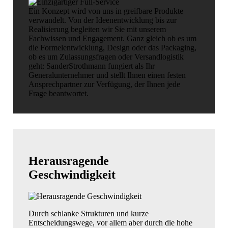
Ein Konzept wird von uns in greifbare Produkte
verwandelt. Von der Ideenentwicklung bis zur
Realisierung begleiten wir Sie mit unserem
Fachwissen und Engagement. Ganz gleich ob es um
die Formelentwicklung, Design oder das Packaging,
ob es um Zulassungsfragen oder Versandlogistik
geht: SanderStrothmann fungiert als Ihr
Generalunternehmer und stellt Ihnen einen festen
Ansprechpartner zur Verfügung, der Ihnen jede
Frage beantwortet.
Herausragende
Geschwindigkeit
Durch schlanke Strukturen und kurze
Entscheidungswege, vor allem aber durch die hohe