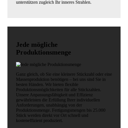
unterstützen zugleich Ihr inneres Strahlen.
Jede mögliche
Produktionsmenge
Ganz gleich, ob Sie eine kleinere Stückzahl oder eine
Massenproduktion benötigen – bei uns sind Sie in
besten Händen. Wir bieten flexible
Produktionsmöglichkeiten für alle Stückzahlen.
Unsere Anpassungsfähigkeit und Effizienz
gewährleisten die Erfüllung Ihrer individuellen
Anforderungen, unabhängig von der
Produktionsmenge. Fertigungsmengen bis 25.000
Stück werden direkt vor Ort schnell und
kosteneffizient produziert.