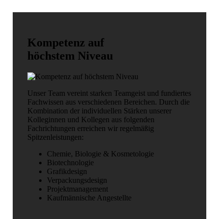
Kompetenz auf
höchstem Niveau
Unser Team vereint starken Teamgeist und fundiertes
Fachwissen aus verschiedenen Bereichen. Durch die
Kombination der individuellen Stärken unserer
Kolleginnen und Kollegen aus folgenden
Fachrichtungen erreichen wir regelmäßig
Spitzenleistungen:
Chemie, Biologie & Kosmetologie
Biotechnologie
Grafikdesign
Verpackungsdesign
Projektmanagement
Kaufmännische Angestellte