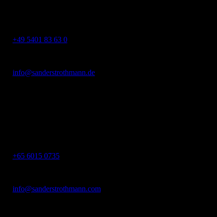
49124 Georgsmarienhütte
+49 5401 83 63 0
info@sanderstrothmann.de
Asia Square Tower 2,
12 Marina View, #11-01
Singapore 018961
+65 6015 0735
info@sanderstrothmann.com