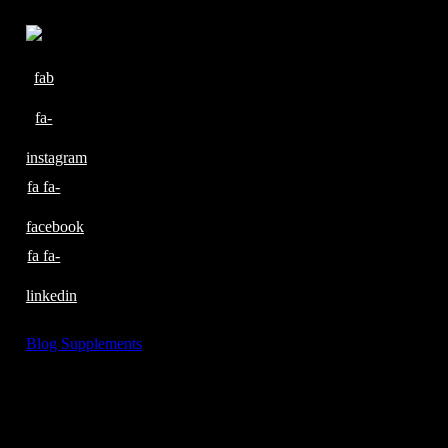
fab
fa-
instagram
fa fa-
facebook
fa fa-
linkedin
Blog
Supplements
SanderStrothmann GmbH
Brüsseler Str. 2