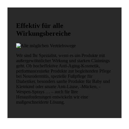
Effektiv für alle
Wirkungsbereiche
Wir sind Ihr Spezialist, wenn es um Produkte mit
außergewöhnlicher Wirkung und starken Claimings
geht. Ob hocheffektive Anti-Aging-Kosmetik,
performancestarke Produkte zur begleitenden Pflege
bei Neurodermitis, spezielle Fußpflege für
Diabetiker, besonders sanfte Produkte für Baby und
Kleinkind oder smarte Anti-Läuse, -Mücken, -
Wespen-Sprays … – auch für Ihre
Herausforderungen entwickeln wir eine
maßgeschneiderte Lösung.